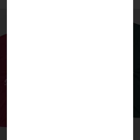
Scopri i nostri prodotti
Tshirt personalizzate
Offriamo un’ampia gamma di materiali di alta
qualità e un’infinità di opzioni di personalizzazione
per soddisfare le vostre esigenze.
Grafiche personalizzate
Materiali d eccellenza
Quantità su misura
SCOPRI DI PIÙ