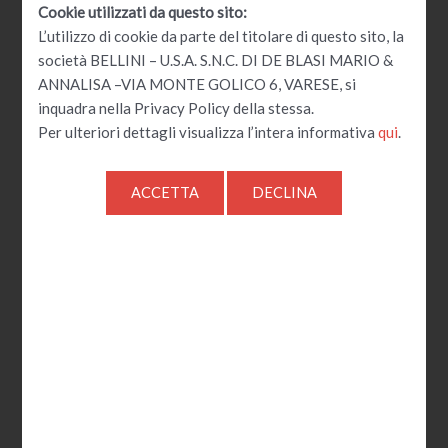
Cookie utilizzati da questo sito:
Fascia
L’utilizzo di cookie da parte del titolare di questo sito, la
di
società BELLINI – U.S.A. S.N.C. DI DE BLASI MARIO &
prezzo:
da
ANNALISA –VIA MONTE GOLICO 6, VARESE, si
32,00 €
inquadra nella Privacy Policy della stessa.
a
90,00 €
Per ulteriori dettagli visualizza l’intera informativa
qui
.
Bandiere
Gadge - Spille e Magneti
Personalizzati
Bandiere 100×150
Stamina Poliestere
Spille personalizzate
V
32,00
€
-
90,00
€
V
10,00
€
a
a
l
l
u
u
t
t
a
a
Fascia
Fascia
t
t
di
di
o
o
0
0
prezzo:
prezzo:
s
s
da
da
u
u
5
25,00 €
70,00 €
5