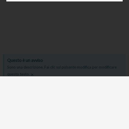
Questo è un avviso
Sono una descrizione. Fai clic sul pulsante modifica per modificare
×
questo testo.
CHIUSURA ESTIVA
×
Saremo assenti dal 7 al 28 Agosto Buone vacanze