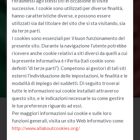
ritrasmessi agli stessi siti in occasione di visite
successive. I cookie sono utilizzati per diverse finalità,
Vendita di:
hanno caratteristiche diverse, e possono essere
utilizzati sia dal titolare del sito che si sta visitando, sia
Bandiere
da terze parti.
Stendardi
Gagliardetti
I cookies sono essenziali per il buon funzionamento del
Stampa e Ricami
presente sito. Durante la navigazione l’utente potrebbe
ricevere anche cookie relativi a siti diversi da quelli a cui
la presente informativa è riferita (tali cookie sono
definiti “di terze parti”). Competono ai gestori di tali siti
TUTTI I PRODOTTI
esterni l’individuazione delle impostazioni, le finalità e le
modalità di impiego dei suddetti. Di seguito troverai
tutte le informazioni sui cookie installati attraverso
questo sito, e le indicazioni necessarie su come gestire
le tue preferenze riguardo ad essi.
Per maggiori informazioni sui cookie e sulle loro
funzioni generali, visita un sito Web informativo come
Nuovi Arrivi
http://www.allaboutcookies.org/